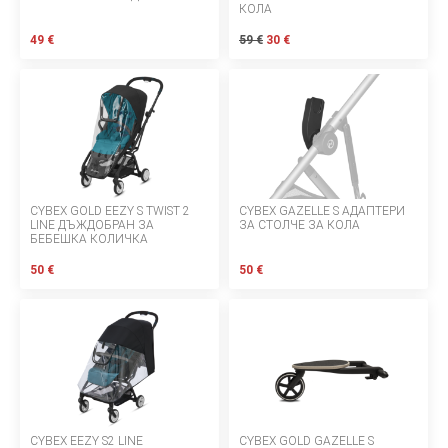
КОЛА
БЕБЕТА МАРСПУЛАЛИ
49 €
59 €
30 €
ДЕТСКИ МАНИВЕЛИ
ДЕТСКИ СУИНГЕР
МОНИТОРИ ЗА БЕБЕТА
ХРАНЕНЕ И РАЗНООБРАЗЯВАНЕ
CYBEX GOLD EEZY S TWIST 2
CYBEX GAZELLE S АДАПТЕРИ
LINE ДЪЖДОБРАН ЗА
ЗА СТОЛЧЕ ЗА КОЛА
БЕБЕШКА КОЛИЧКА
КЪЩА И ПОЧИСТВАНЕ
50 €
50 €
ЛИЧНА ГРИЖА
БАНЯ И ТОАЛЕТНА
Информация за компанията
CYBEX EEZY S2 LINE
CYBEX GOLD GAZELLE S