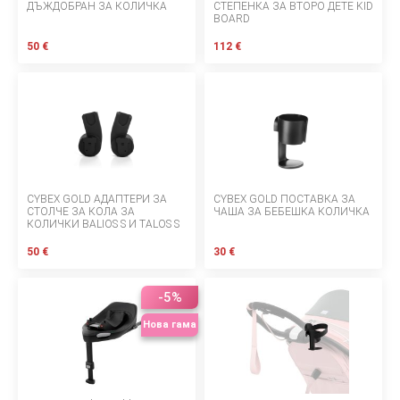
ДЪЖДОБРАН ЗА КОЛИЧКА
СТЕПЕНКА ЗА ВТОРО ДЕТЕ KID
BOARD
За нас
50 €
112 €
БЛОГОВЕ
Правила за раздаване
Шоурум
Депозит
CYBEX GOLD АДАПТЕРИ ЗА
CYBEX GOLD ПОСТАВКА ЗА
СТОЛЧЕ ЗА КОЛА ЗА
ЧАША ЗА БЕБЕШКА КОЛИЧКА
Въпроси и отговори
КОЛИЧКИ BALIOS S И TALOS S
50 €
30 €
МАРКИ
Правила и условия
-5%
Нова гама
Политика за поверителност
Политика за бисквитки