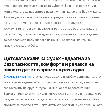
гъвкави и компактни. Cybex се отличава със своите издръжливи и
висококачествени модели, като Cybex Melio или Balio S и други,
които можете да намерите в нашия онлайн каталог в Baby Matters.
Тези модели ви предлагат много предимства - например можете
да ги сгънете много лесно, облегалката се регулира до
хоризонтална позиция, препоръчително за комфорта на вашето
дете. Те също така са оборудвани с издръжливи колела, идеални
за безопасното преминаване на всички разходки, които ще
правите с вашето бебе.
Детската количка Cybex - идеална за
безопасността, комфорта и релакса на
вашето дете по време на разходка
Спортната количка
е гениално, модерно и удобно решение, когато
искате да изведете бебето си на разходка на открито, в мола, на
терасите или на други пътувания. Ще харесате елегантния и
функционален дизайн на количките Cybex 3 в 1 или 2 в 1, защото те
са идеални за активни родители, които искат практичен и удобен
продукт за своето дете. Регулируемата облегалка или обръщащата