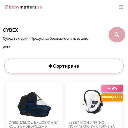
CYBEX
МАРКИ
Cybex България - Продукти за безопасността на вашето
БЕБЕШКИ КОЛИЧКИ
дете
СЕДЛАЧКА ЗА КОЛА
Сортиране
КОРИ ЗА АВТОМОБИЛИ
-49%
РАЗХОДКА
Ликвидация
ДЕТСКА СТАЯ
ИГРАЧКИ
CYBEX MELIO ДЪЖДОБРАН ЗА
CYBEX ATON 5 ЛЯТНО
КОШ ЗА НОВОРОДЕНО
ПОКРИВАЛО ЗА СТОЛЧЕ ЗА