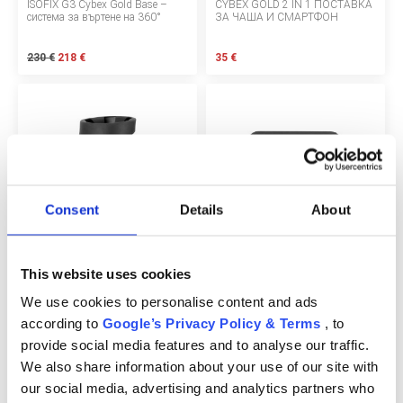
Начини за плащане
ISOFIX G3 Cybex Gold Base –
CYBEX GOLD 2 IN 1 ПОСТАВКА
система за въртене на 360°
ЗА ЧАША И СМАРТФОН
Политика за доставка и връщане
230 €
218 €
35 €
Форма за връщане
Гаранция на продукта
ECC
Контакт
Consent
Details
About
CYBEX ПОСТАВКА ЗА ЧАША
ТРАНСПОРТНА ЧАНТА CYBEX
ЗА СТОЛЧЕ ЗА КОЛА
GOLD ЗА КОЛИЧКИ COYA /
EEZY S LINE / BEEZY / ORFEO
Copyright 2026 BabyMatters
30 €
61 €
This website uses cookies
We use cookies to personalise content and ads
according to
Google’s Privacy Policy & Terms
, to
provide social media features and to analyse our traffic.
We also share information about your use of our site with
our social media, advertising and analytics partners who