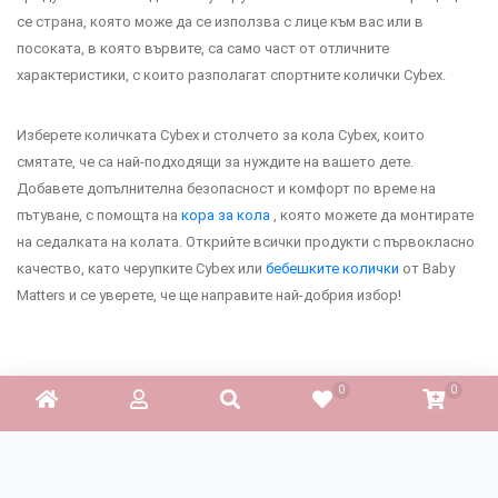
се страна, която може да се използва с лице към вас или в
посоката, в която вървите, са само част от отличните
характеристики, с които разполагат спортните колички Cybex.
Изберете количката Cybex и столчето за кола Cybex, които
смятате, че са най-подходящи за нуждите на вашето дете.
Добавете допълнителна безопасност и комфорт по време на
пътуване, с помощта на
кора за кола
, която можете да монтирате
на седалката на колата. Открийте всички продукти с първокласно
качество, като черупките Cybex или
бебешките колички
от Baby
Matters и се уверете, че ще направите най-добрия избор!
Сортиране