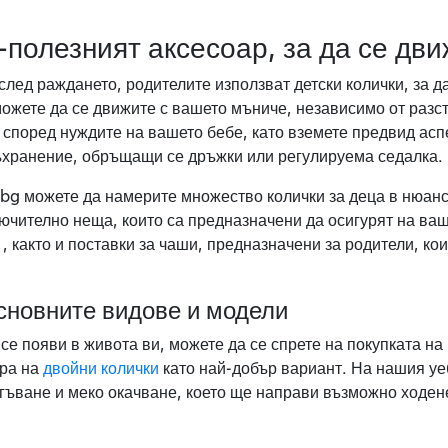
-полезният аксесоар, за да се дви
лед раждането, родителите използват детски колички, за д
можете да се движите с вашето мъниче, независимо от разст
 според нуждите на вашето бебе, като вземете предвид аспе
ъхранение, обръщащи се дръжки или регулируема седалка.
bg можете да намерите множество колички за деца в нюанси
лючително неща, които са предназначени да осигурят на ва
, както и поставки за чаши, предназначени за родители, ко
основните видове и модели
 се появи в живота ви, можете да се спрете на покупката на
ора на
двойни колички
като най-добър вариант. На нашия уе
сгъване и меко окачване, което ще направи възможно ходен