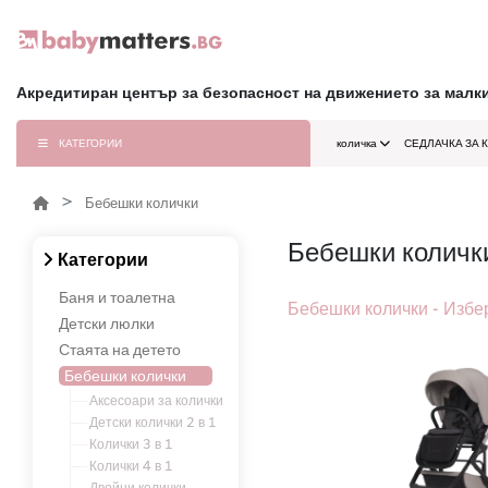
Акредитиран център за безопасност на движението за малк
КАТЕГОРИИ
количка
СЕДЛАЧКА ЗА 
Бебешки колички
Бебешки количк
Категории
Баня и тоалетна
Бебешки колички - Избе
Детски люлки
Стаята на детето
Бебешки колички
Аксесоари за колички
Детски колички 2 в 1
Колички 3 в 1
Колички 4 в 1
Двойни колички