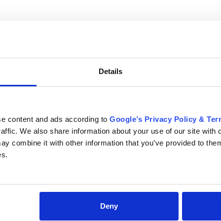
Details
se content and ads according to
Google’s Privacy Policy & Te
raffic. We also share information about your use of our site with 
ОТИВ НАСЕКОМИ
CITRON МНОГОФУНКЦИОНАЛНА 
y combine it with other information that you’ve provided to them
 КОШ
ЗА МАМА С ПОДЛОЖКА ЗА ПОВИ
es.
86 €
Deny