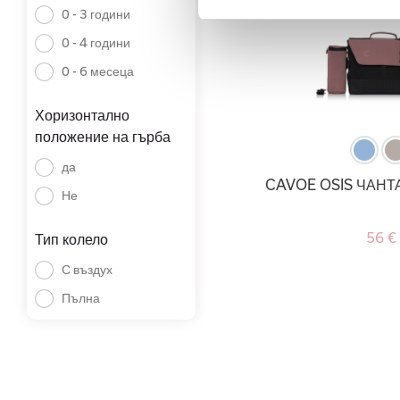
0 - 3 години
0 - 4 години
0 - 6 месеца
Хоризонтално
положение на гърба
да
CAVOE OSIS ЧАНТ
Не
56 €
Тип колело
С въздух
Пълна