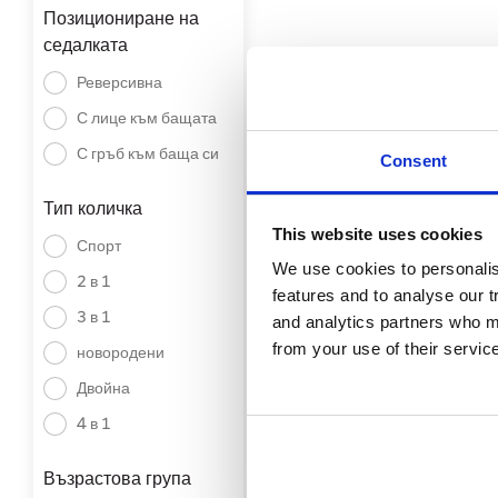
Позициониране на
седалката
Реверсивна
С лице към бащата
С гръб към баща си
Consent
Тип количка
This website uses cookies
Спорт
We use cookies to personali
2 в 1
features and to analyse our t
ANEX IQ МРЕЖА ПР
3 в 1
and analytics partners who ma
ЗА ЛЕТЕН
from your use of their servic
новородени
28 €
Двойна
4 в 1
Възрастова група