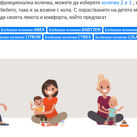
ифункционална количка, можете да изберете
колички 2 в 1
, 
 бебето, така и за возене с кола. С порастването на детето
ди своята лекота и комфорта, който предлагат.
Бебешки колички ANEX
Бебешки колички BABYZEN
Бебешки количк
ешки колички CITRON
Бебешки колички CYBEX
Бебешки колички LO