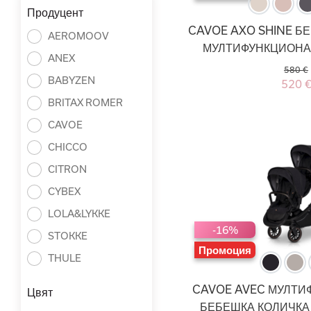
Продуцент
CAVOE AXO SHINE Б
AEROMOOV
МУЛТИФУНКЦИОНАЛ
ANEX
580 €
BABYZEN
520 
BRITAX ROMER
CAVOE
CHICCO
CITRON
CYBEX
LOLA&LYKKE
-16%
STOKKE
Промоция
THULE
CAVOE AVEC МУЛТИ
Цвят
БЕБЕШКА КОЛИЧКА