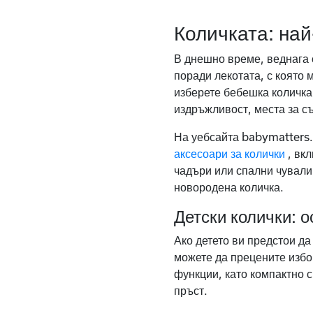
Количката: най
В днешно време, веднага с
поради лекотата, с която 
изберете бебешка количка
издръжливост, места за с
На уебсайта babymatters.
аксесоари за колички
, вк
чадъри или спални чували 
новородена количка.
Детски колички: 
Ако детето ви предстои да
можете да прецените изб
функции, като компактно 
пръст.