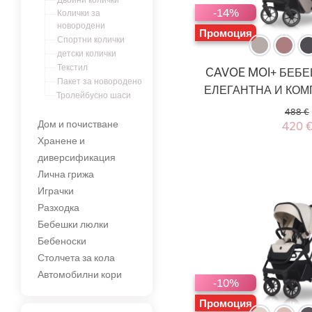
-14%
Колички за
новородени
Промоция
Спортни колички
детски колички
Текстил
CAVOE MOI+ БЕБЕ
Пакет за новородено
ЕЛЕГАНТНА И КОМ
Тролейбусно шаси
488 €
Дом и почистване
420 
Хранене и
диверсификация
Лична грижа
Играчки
Разходка
Бебешки люлки
Бебеноски
Столчета за кола
Автомобилни кори
-10%
Промоция