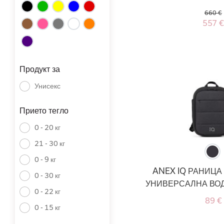
660 €
557 €
Продукт за
Унисекс
Прието тегло
0 - 20 кг
21 - 30 кг
0 - 9 кг
ANEX IQ РАНИЦА
0 - 30 кг
УНИВЕРСАЛНА ВО
0 - 22 кг
89 €
0 - 15 кг