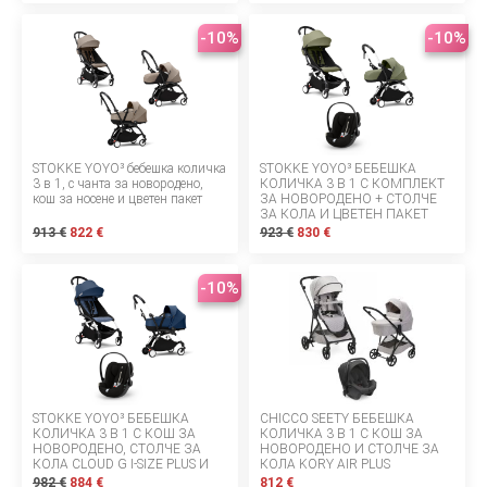
За нас
-10%
-10%
БЛОГОВЕ
Правила за раздаване
STOKKE YOYO³ бебешка количка
STOKKE YOYO³ БЕБЕШКА
Шоурум
3 в 1, с чанта за новородено,
КОЛИЧКА 3 В 1 С КОМПЛЕКТ
кош за носене и цветен пакет
ЗА НОВОРОДЕНО + СТОЛЧЕ
ЗА КОЛА И ЦВЕТЕН ПАКЕТ
Депозит
913 €
822 €
923 €
830 €
Въпроси и отговори
-10%
МАРКИ
Правила и условия
Политика за поверителност
STOKKE YOYO³ БЕБЕШКА
CHICCO SEETY БЕБЕШКА
КОЛИЧКА 3 В 1 С КОШ ЗА
КОЛИЧКА 3 В 1 С КОШ ЗА
Политика за бисквитки
НОВОРОДЕНО, СТОЛЧЕ ЗА
НОВОРОДЕНО И СТОЛЧЕ ЗА
КОЛА CLOUD G I-SIZE PLUS И
КОЛА KORY AIR PLUS
ЦВЕТЕН ПАКЕТ
982 €
884 €
812 €