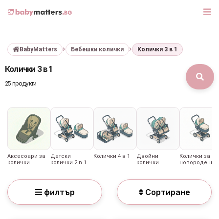
BabyMatters
Бебешки колички
Колички 3 в 1
МАРКИ
Колички 3 в 1
БЕБЕШКИ КОЛИЧКИ
25 продукти
СЕДЛАЧКА ЗА КОЛА
КОРИ ЗА АВТОМОБИЛИ
РАЗХОДКА
Аксесоари за
Детски
Колички 4 в 1
Двойни
Колички за
колички
колички 2 в 1
колички
новородени
ДЕТСКА СТАЯ
филтър
Сортиране
ИГРАЧКИ