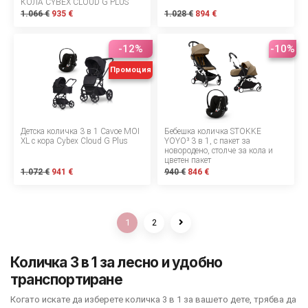
КОЛА CYBEX CLOUD G PLUS
1.066 €
935 €
1.028 €
894 €
-12%
-10%
Промоция
Детска количка 3 в 1 Cavoe MOI
Бебешка количка STOKKE
XL с кора Cybex Cloud G Plus
YOYO³ 3 в 1, с пакет за
новородено, столче за кола и
цветен пакет
1.072 €
941 €
940 €
846 €
1
2
Количка 3 в 1 за лесно и удобно
транспортиране
Когато искате да изберете количка 3 в 1 за вашето дете, трябва да