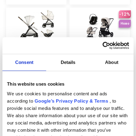
Начини за плащане
Политика за доставка и връщане
-12%
Ново
Форма за връщане
Гаранция на продукта
CHICCO BELLAGIO БЕБЕШКА
CAVOE MOI XL БЕБЕШКА
ECC
КОЛИЧКА 3 В 1 С КОШ ЗА
КОЛИЧКА 3 В 1 С КОШ ЗА
НОВОРОДЕНО FLEXI И СТОЛЧЕ
НОВОРОДЕНО И СТОЛЧЕ ЗА
Consent
Details
About
ЗА КОЛА KORY AIR PLUS
КОЛА CYBEX CLOUD G PLUS
Контакт
975 €
1.044 €
915 €
This website uses cookies
-9%
-13%
Copyright 2026 BabyMatters
We use cookies to personalise content and ads
Промоция
Промоция
according to
Google’s Privacy Policy & Terms
, to
provide social media features and to analyse our traffic.
We also share information about your use of our site with
CYBEX BALIOS S LUX БЕБЕШКА
CYBEX MELIO CARBON
our social media, advertising and analytics partners who
КОЛИЧКА 3 В 1 + КОШ ЗА
БЕБЕШКА КОЛИЧКА 3 В 1 С
НОВОРОДЕНО И СТОЛЧЕ ЗА
КОШ ЗА НОВОРОДЕНО И
may combine it with other information that you’ve
КОЛА CLOUD G PLUS
СТОЛЧЕ ЗА КОЛА ATON S2