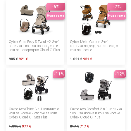
БЕБЕТА МАРСПУЛАЛИ
-6%
-7%
Нова гама
Нова гама
ДЕТСКИ МАНИВЕЛИ
ДЕТСКИ СУИНГЕР
Cybex Gold Eezy S Twist +2 3-в-1
Cybex Melio Carbon 3-в-1
количка с кош за новородено и
количка за деца, ултра лека, с
МОНИТОРИ ЗА БЕБЕТА
кош за новородено Cloud G Plus
кош за носене
985 €
921 €
ХРАНЕНЕ И РАЗНООБРАЗЯВАНЕ
1.021 €
951 €
-11%
-12%
КЪЩА И ПОЧИСТВАНЕ
ЛИЧНА ГРИЖА
БАНЯ И ТОАЛЕТНА
Cavoe Axo Shine 3-в-1 количка с
Cavoe Axo Comfort 3-в-1 количка
кош за носене и столче за кола
с кош за носене и кош за носене
Cybex Cloud G i-Size Plus
Cybex Cloud G Plus
Информация за компанията
1.095 €
977 €
817 €
717 €