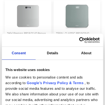
БЕБЕТА МАРСПУЛАЛИ
ДЕТСКИ МАНИВЕЛИ
ДЕТСКИ СУИНГЕР
Tefal Premiss PP1801V0 Везни
TEFAL CLASSIC PP1903V0
за баня, 160 кг, Точност 100 г,
ЕЛЕКТРОНЕН КАНТАР ЗА
МОНИТОРИ ЗА БЕБЕТА
Стъклена платформа 30x30 см,
БАНЯ, 180KG, СКРИТ
Ултратънък дизайн, Сребрист
ДИСПЛЕЙ, ЗАКАЛЕНО
СТЪКЛО, СИВ
15 €
ХРАНЕНЕ И РАЗНООБРАЗЯВАНЕ
18 €
Consent
Details
About
КЪЩА И ПОЧИСТВАНЕ
This website uses cookies
ЛИЧНА ГРИЖА
We use cookies to personalise content and ads
according to
Google’s Privacy Policy & Terms
, to
БАНЯ И ТОАЛЕТНА
Tefal Body Up BM2600V0
Tefal Premiss PP1800V0 Везни
provide social media features and to analyse our traffic.
интелигентна везна, 180 кг, 7
за баня, 160 кг, Точност 100 г,
We also share information about your use of our site with
индикатора, LCD екран, зелена
Стъклена платформа 30x30 см,
Ултратънък дизайн, Черен
our social media, advertising and analytics partners who
Информация за компанията
25 €
16 €