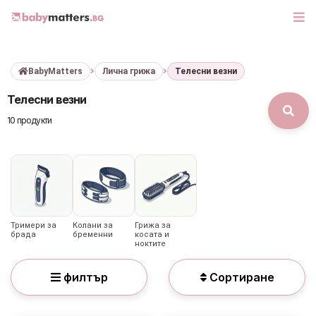
BabyMatters
Лична грижа
Телесни везни
МАРКИ
Телесни везни
БЕБЕШКИ КОЛИЧКИ
10 продукти
СЕДЛАЧКА ЗА КОЛА
КОРИ ЗА АВТОМОБИЛИ
РАЗХОДКА
Тримери за
Колани за
Грижа за
брада
бременни
косата и
ноктите
ДЕТСКА СТАЯ
филтър
Сортиране
ИГРАЧКИ