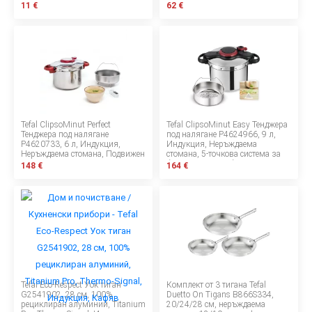
стомана
безопасност, Неръждаема
11 €
62 €
стомана, Сребърен
Tefal ClipsoMinut Perfect
Tefal ClipsoMinut Easy Тенджера
Тенджера под налягане
под налягане P4624966, 9 л,
P4620733, 6 л, Индукция,
Индукция, Неръждаема
Неръждаема стомана, Подвижен
стомана, 5-точкова система за
таймер, 5 системи за
безопасност, Сребърен
148 €
164 €
безопасност, Сребрист
Tefal Eco-Respect Уок тиган
Комплект от 3 тигана Tefal
G2541902, 28 см, 100%
Duetto On Tigans B866S334,
рециклиран алуминий, Titanium
20/24/28 см, неръждаема