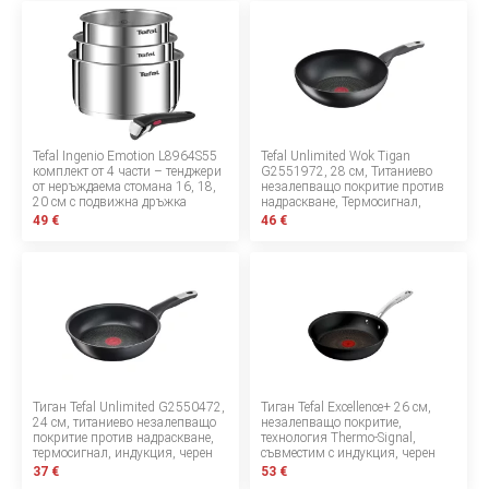
БЕБЕТА МАРСПУЛАЛИ
ДЕТСКИ МАНИВЕЛИ
ДЕТСКИ СУИНГЕР
Tefal Ingenio Emotion L8964S55
Tefal Unlimited Wok Tigan
комплект от 4 части – тенджери
G2551972, 28 см, Титаниево
МОНИТОРИ ЗА БЕБЕТА
от неръждаема стомана 16, 18,
незалепващо покритие против
20 см с подвижна дръжка
надраскване, Термосигнал,
Индукция, Черен
49 €
ХРАНЕНЕ И РАЗНООБРАЗЯВАНЕ
46 €
КЪЩА И ПОЧИСТВАНЕ
ЛИЧНА ГРИЖА
БАНЯ И ТОАЛЕТНА
Тиган Tefal Unlimited G2550472,
Тиган Tefal Excellence+ 26 см,
24 см, титаниево незалепващо
незалепващо покритие,
покритие против надраскване,
технология Thermo-Signal,
термосигнал, индукция, черен
съвместим с индукция, черен
Информация за компанията
37 €
53 €