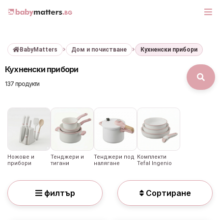
BabyMatters
Дом и почистване
Кухненски прибори
МАРКИ
Кухненски прибори
БЕБЕШКИ КОЛИЧКИ
137 продукти
СЕДЛАЧКА ЗА КОЛА
КОРИ ЗА АВТОМОБИЛИ
РАЗХОДКА
Ножове и
Тенджери и
Тенджери под
Комплекти
прибори
тигани
налягане
Tefal Ingenio
ДЕТСКА СТАЯ
филтър
Сортиране
ИГРАЧКИ