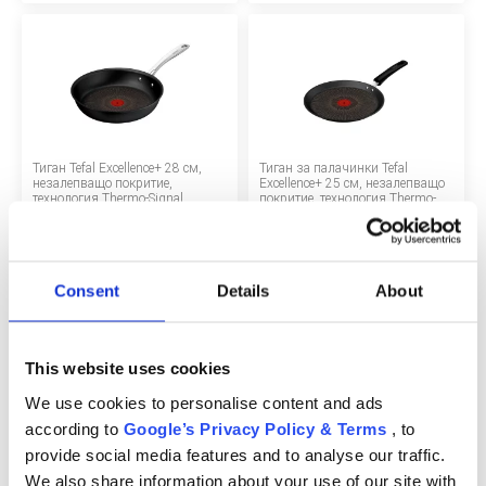
За нас
БЛОГОВЕ
Правила за раздаване
Тиган Tefal Excellence+ 28 см,
Тиган за палачинки Tefal
Шоурум
незалепващо покритие,
Excellence+ 25 см, незалепващо
технология Thermo-Signal,
покритие, технология Thermo-
съвместим с индукция, черен
Signal, съвместим с индукция,
Депозит
черен
58 €
51 €
Въпроси и отговори
Consent
Details
About
МАРКИ
Правила и условия
This website uses cookies
Политика за поверителност
We use cookies to personalise content and ads
Tefal Ingenio+ K1992134
Ренде Tefal Ingenio+ K1991034,
according to
Google’s Privacy Policy & Terms
, to
Аксесоар за белачка на
неръждаема стомана,
Политика за бисквитки
зеленчуци и плодове,
неплъзгащ се ръб, черно/
provide social media features and to analyse our traffic.
неръждаема стомана, въртящ се
червено
We also share information about your use of our site with
нож, черен/червен
6 €
10 €