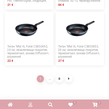
Pro, Thermo-Signal, Индукция,
стомана 18/10, термофузионна
Кафяв
основа, индукция, сребърен
21 €
84 €
Тиган Tefal XL Force C3850453,
Тиган Tefal XL Force C3850653,
24 см, незалепващо покритие,
28 см, незалепващо покритие,
термосигнал, основа Diffusion+,
термосигнал, основа Diffusion+,
алуминий
алуминий
22 €
27 €
1
...
8