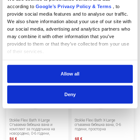
according to
Google’s Privacy Policy & Terms
, to
За нас
-25%
provide social media features and to analyse our traffic.
We also share information about your use of our site with
БЛОГОВЕ
our social media, advertising and analytics partners who
may combine it with other information that you’ve
Правила за раздаване
provided to them or that they’ve collected from your use
Детско гърне Prince Lionheart
Детско гърне Prince Lionheart
Шоурум
of their services.
Squish, антимикробен материал
Basix, компактно
Депозит
40 €
30 €
18 €
Allow all
Въпроси и отговори
МАРКИ
Deny
Правила и условия
Политика за поверителност
Stokke Flexi Bath X-Large
Stokke Flexi Bath X-Large
Сгъваема бебешка вана и
сгъваема бебешка вана, 0-6
Политика за бисквитки
комплект за поддръжка на
години, просторна
новородено, 0-6 години,
сгъваема
84 €
68 €