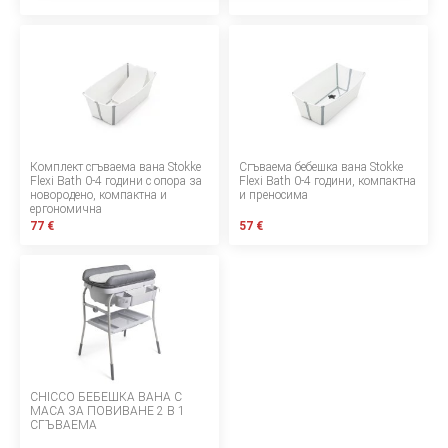
Начини за плащане
Политика за доставка и връщане
Форма за връщане
Гаранция на продукта
Комплект сгъваема вана Stokke
Сгъваема бебешка вана Stokke
ECC
Flexi Bath 0-4 години с опора за
Flexi Bath 0-4 години, компактна
новородено, компактна и
и преносима
ергономична
Контакт
77 €
57 €
Copyright 2026 BabyMatters
CHICCO БЕБЕШКА ВАНА С
МАСА ЗА ПОВИВАНЕ 2 В 1
СГЪВАЕМА