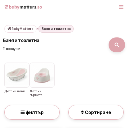
BabyMatters
Баня и тоалетна
МАРКИ
Баня и тоалетна
БЕБЕШКИ КОЛИЧКИ
11 продукти
СЕДЛАЧКА ЗА КОЛА
КОРИ ЗА АВТОМОБИЛИ
РАЗХОДКА
Детски вани
Детски
гърнета
ДЕТСКА СТАЯ
филтър
Сортиране
ИГРАЧКИ