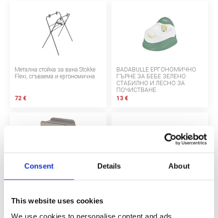
БЕБЕТА МАРСПУЛАЛИ
ДЕТСКИ МАНИВЕЛИ
ДЕТСКИ СУИНГЕР
Метална стойка за вана Stokke
BADABULLE ЕРГОНОМИЧНО
Flexi, сгъваема и ергономична
ГЪРНЕ ЗА БЕБЕ ЗЕЛЕНО
МОНИТОРИ ЗА БЕБЕТА
СТАБИЛНО И ЛЕСНО ЗА
ПОЧИСТВАНЕ
72 €
ХРАНЕНЕ И РАЗНООБРАЗЯВАНЕ
13 €
КЪЩА И ПОЧИСТВАНЕ
ЛИЧНА ГРИЖА
Consent
Details
About
БАНЯ И ТОАЛЕТНА
Chicco Soft Buble Ваничка 4 в 1 с
Детска вана Prince Lionheart със
повивалник, 0+ месеца,
стойка и капак
скандинавска
This website uses cookies
Информация за компанията
240 €
55 €
We use cookies to personalise content and ads