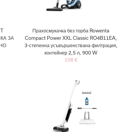
CT
Прахосмукачка без торба Rowenta
КА ЗА
Compact Power XXL Classic RO4B11EA,
ЧНО
3-степенна усъвършенствана филтрация,
контейнер 2,5 л, 900 W
108 €