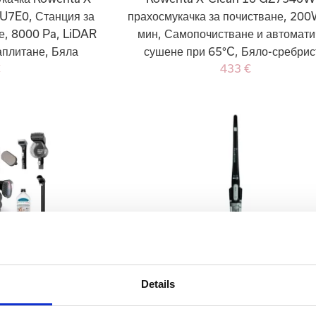
9U7E0, Станция за
прахосмукачка за почистване, 200
е, 8000 Pa, LiDAR
мин, Самопочистване и автомати
аплитане, Бяла
сушене при 65°C, Бяло-сребрис
€
433 €
пицерии Rowenta
Rowenta Air Force Light RH654
Details
7020F0, 1150W, 13
Вертикална прахосмукачка, 14.4V
червено-сива
мин. време на работа, LED четк