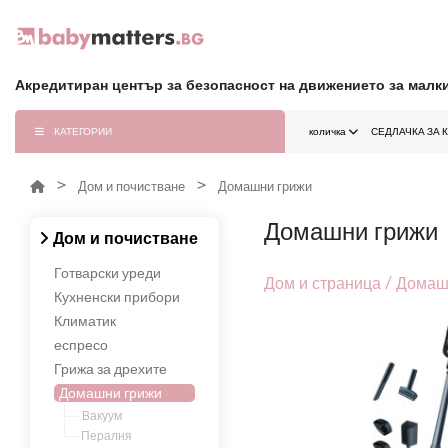
Акредитиран център за безопасност на движението за малк
КАТЕГОРИИ
количка
СЕДЛАЧКА ЗА 
Дом и почистване
Домашни грижи
Домашни грижи
Дом и почистване
Готварски уреди
Дом и страница / Домашн
Кухненски прибори
Климатик
еспресо
Грижа за дрехите
Домашни грижи
Вакуум
Пералня