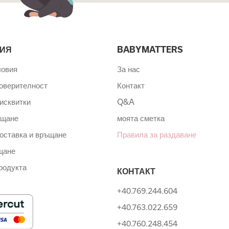
ИЯ
BABYMATTERS
ловия
За нас
поверителност
Контакт
исквитки
Q&A
ащане
моята сметка
оставка и връщане
Правила за раздаване
щане
родукта
КОНТАКТ
+40.769.244.604
+40.763.022.659
+40.760.248.454