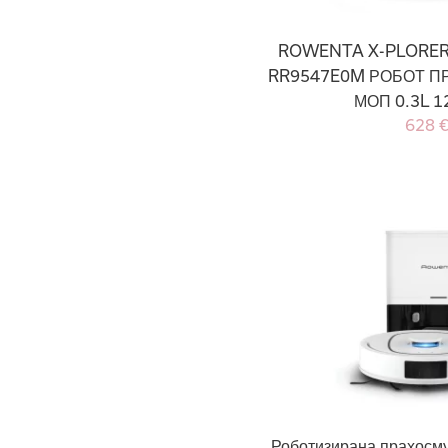
ROWENTA X-PLORER 
RR9547E0M РОБОТ П
МОП 0.3L 1
628 
Роботизирана прахосму