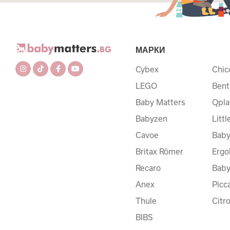
МАРКИ
Cybex
Chic
LEGO
Bent
Baby Matters
Qpla
Babyzen
Litt
Cavoe
Baby
Britax Römer
Ergo
Recaro
Bab
Anex
Picc
Thule
Citr
BIBS