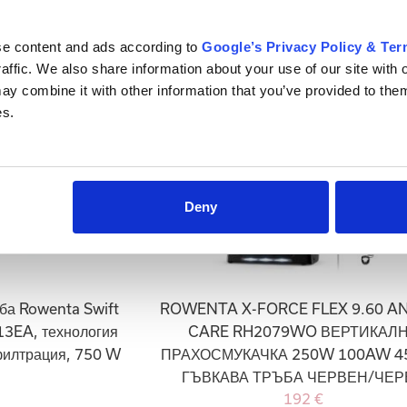
ултралека, черна
123 €
se content and ads according to
Google’s Privacy Policy & Te
raffic. We also share information about your use of our site with 
y combine it with other information that you’ve provided to them
es.
Deny
ба Rowenta Swift
ROWENTA X-FORCE FLEX 9.60 A
13EA, технология
CARE RH2079WO ВЕРТИКАЛ
 филтрация, 750 W
ПРАХОСМУКАЧКА 250W 100AW 4
ГЪВКАВА ТРЪБА ЧЕРВЕН/ЧЕР
192 €