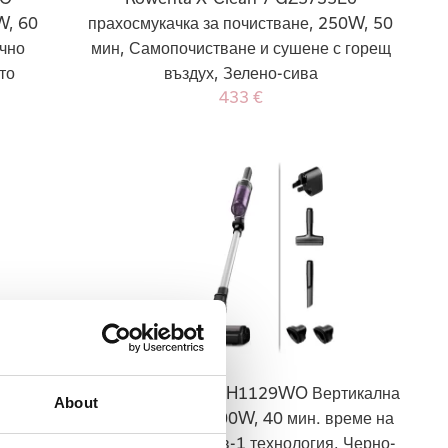
W, 60
прахосмукачка за почистване, 250W, 50
чно
мин, Самопочистване и сушене с горещ
то
въздух, Зелено-сива
433 €
5WH
Rowenta X-Nano RH1129WO Вертикална
About
, 30
прахосмукачка, 100W, 40 мин. време на
а,
работа, 1,75 кг, 2-в-1 технология, Черно-