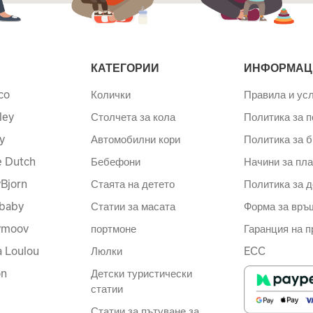
КАТЕГОРИИ
ИНФОРМАЦ
co
Колички
Правила и ус
ley
Столчета за кола
Политика за 
y
Автомобилни кори
Политика за б
le Dutch
Бебефони
Начини за пл
Bjorn
Стаята на детето
Политика за д
baby
Статии за масата
Форма за връ
ymoov
портмоне
Гаранция на п
a Loulou
Люлки
ECC
on
Детски туристически
статии
Статии за пътуване за