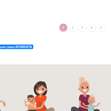
1
2
3
4
шни грижи ROWENTA