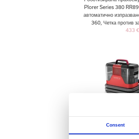
Plorer Series 380 RR8
автоматично изпразван
360, Четка против з
433 
Прахосмукачка за та
Consent
Clean It Hot & Cold IN
kPa, PowerHeat, 