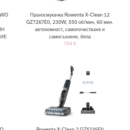
1WO
Прахосмукачка Rowenta X-Clean 12
GZ7267E0, 230W, 550 об/мин, 60 мин.
ИН
автономност, самопочистване и
НИЕ
самосъхнене, бяла
704 €
WO
Rowenta X-Clean 7 GZ5735E0