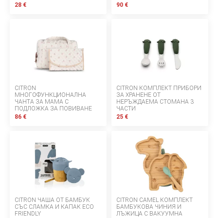
28 €
90 €
БЕБЕТА МАРСПУЛАЛИ
ДЕТСКИ МАНИВЕЛИ
ДЕТСКИ СУИНГЕР
МОНИТОРИ ЗА БЕБЕТА
CITRON
CITRON КОМПЛЕКТ ПРИБОРИ
МНОГОФУНКЦИОНАЛНА
ЗА ХРАНЕНЕ ОТ
ХРАНЕНЕ И РАЗНООБРАЗЯВАНЕ
ЧАНТА ЗА МАМА С
НЕРЪЖДАЕМА СТОМАНА 3
ПОДЛОЖКА ЗА ПОВИВАНЕ
ЧАСТИ
86 €
25 €
КЪЩА И ПОЧИСТВАНЕ
ЛИЧНА ГРИЖА
БАНЯ И ТОАЛЕТНА
CITRON ЧАША ОТ БАМБУК
CITRON CAMEL КОМПЛЕКТ
Информация за компанията
СЪС СЛАМКА И КАПАК ECO
БАМБУКОВА ЧИНИЯ И
FRIENDLY
ЛЪЖИЦА С ВАКУУМНА