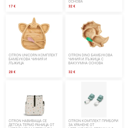
ОСНОВА
17 €
32 €
За нас
БЛОГОВЕ
Правила за раздаване
Шоурум
CITRON UNICORN КОМПЛЕКТ
CITRON DINO БАМБУКОВА
Депозит
БАМБУКОВА ЧИНИЯ И
ЧИНИЯ И ЛЪЖИЦА С
ЛЪЖИЦА
ВАКУУМНА ОСНОВА
Въпроси и отговори
28 €
32 €
МАРКИ
Правила и условия
Политика за поверителност
Политика за бисквитки
CITRON НАВИВАЩА СЕ
CITRON КОМПЛЕКТ ПРИБОРИ
ДЕТСКА ТЕРМО РАНИЦА ОТ
ЗА ХРАНЕНЕ ОТ