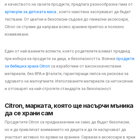
и качеството на своите продукти, предлага разнообразна гама от
артикули за детската маса
, които наистина заслужават да бъдат
тествани. От цветни и безопасни съдове до гениални аксесоари,
Citron се стреми да направи всяко хранене приятно и полезно
изживяване.
Един от най-важните аспекти, които родителите вземат предвид
при избора на продукти за деца, е безопасността. Всички
продукти
за бебешка храна Citron
са изработени от висококачествени
материали, без BPA и фталати, гарантиращи липса на рискове за
здравето на малчуганите. Използваните материали са нетоксични
и отговарят на най-строгите стандарти за безопасност.
Citron, марката, която ще насърчи мъника
да се храни сам
Продуктите Citron са предназначени не само да бъдат безопасни,
но и да привличат вниманието на децата и да ги насърчават да
участват активно по време на хранене. Сервизи и аксесоари в ярки