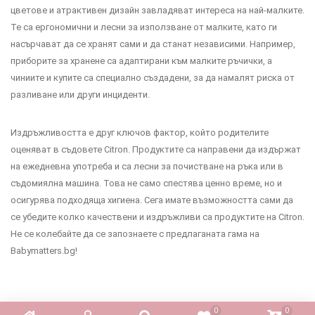
цветове и атрактивен дизайн завладяват интереса на най-малките.
Те са ергономични и лесни за използване от малките, като ги
насърчават да се хранят сами и да станат независими. Например,
приборите за хранене са адаптирани към малките ръчички, а
чиниите и купите са специално създадени, за да намалят риска от
разливане или други инциденти.
Издръжливостта е друг ключов фактор, който родителите
оценяват в съдовете Citron. Продуктите са направени да издържат
на ежедневна употреба и са лесни за почистване на ръка или в
съдомиялна машина. Това не само спестява ценно време, но и
осигурява подходяща хигиена. Сега имате възможността сами да
се убедите колко качествени и издръжливи са продуктите на Citron.
Не се колебайте да се запознаете с предлаганата гама на
Babymatters.bg!