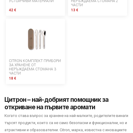
УСТОЙЧИВИ МАТЕРИАЛИ
Начини за плащане
НЕРЪЖДАЕМА СТОМАНА 2
ЧАСТИ
42 €
13 €
Политика за доставка и връщане
Форма за връщане
Гаранция на продукта
ECC
CITRON КОМПЛЕКТ ПРИБОРИ
Контакт
ЗА ХРАНЕНЕ ОТ
НЕРЪЖДАЕМА СТОМАНА 3
ЧАСТИ
18 €
Copyright 2026 BabyMatters
Цитрон – най-добрият помощник за
откриване на първите аромати
Когато става въпрос за хранене на най-малките, родителите винаги
търсят продукти, които са не само безопасни и функционални, но и
атрактивни и образователни. Citron, марка, известна с иновациите