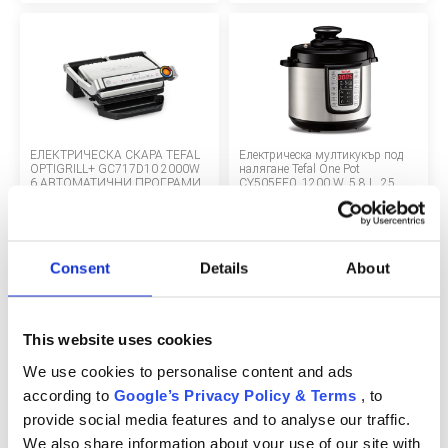
За нас
БЛОГОВЕ
Правила за раздаване
ЕЛЕКТРИЧЕСКА СКАРА TEFAL
Електрическа мултикукър под
Шоурум
OPTIGRILL+ GC717D10 2000W
налягане Tefal One Pot
6 АВТОМАТИЧНИ ПРОГРАМИ
CY505EE0, 1200 W, 5.8 L, 25
И ПОДВИЖНИ ПЛОЧИ
програми, черно/сребристо
Депозит
101 €
118 €
Въпроси и отговори
Consent
Details
About
МАРКИ
Правила и условия
This website uses cookies
Политика за поверителност
We use cookies to personalise content and ads
Хлебопекарна Tefal Pain Dore
TEFAL DOLCI IG602AE0
according to
Google’s Privacy Policy & Terms
, to
PF210138, 720W, 1кг, 12
МАШИНА ЗА СЛАДОЛЕД 10
Политика за бисквитки
автоматични програми, 3
ПРОГРАМИ 3 СЪДА TRITAN
provide social media features and to analyse our traffic.
степени на изпичане
1.4L 1-STEP PERFECTOR
We also share information about your use of our site with
94 €
238 €