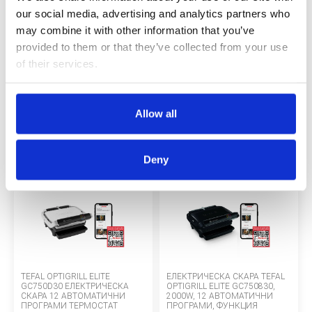
Начини за плащане
our social media, advertising and analytics partners who
may combine it with other information that you’ve
Политика за доставка и връщане
provided to them or that they’ve collected from your use
Форма за връщане
of their services.
Гаранция на продукта
Allow all
TEFAL ХЛЕБОПЕКАРНА PAIN &
TEFAL PAIN PLAISIR PF220838
ECC
DELICE PF240E38, 20
ХЛЕБОПЕКАРНА, 17
ПРОГРАМИ, LCD, МЛЕЧНИ
ПРОГРАМИ, 3 НАСТРОЙКИ ЗА
ПРОДУКТИ И БЕЗ ГЛУТЕН,
ТЕГЛО, 1 KG
Контакт
1000G
160 €
130 €
Deny
Copyright 2026 BabyMatters
TEFAL OPTIGRILL ELITE
ЕЛЕКТРИЧЕСКА СКАРА TEFAL
GC750D30 ЕЛЕКТРИЧЕСКА
OPTIGRILL ELITE GC750830,
СКАРА 12 АВТОМАТИЧНИ
2000W, 12 АВТОМАТИЧНИ
ПРОГРАМИ ТЕРМОСТАТ
ПРОГРАМИ, ФУНКЦИЯ