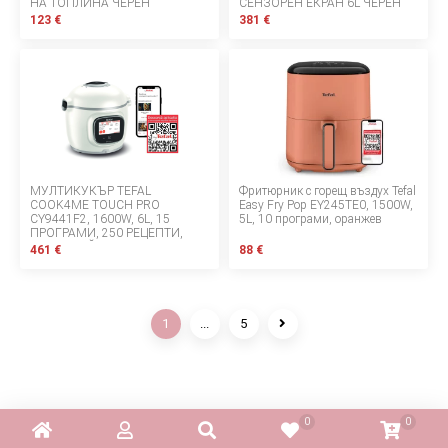
НА ТОПЛИНА ЧЕРЕН
СЕНЗОРЕН ЕКРАН 6L ЧЕРЕН
123 €
381 €
МУЛТИКУКЪР TEFAL
Фритюрник с горещ въздух Tefal
COOK4ME TOUCH PRO
Easy Fry Pop EY245TE0, 1500W,
CY9441F2, 1600W, 6L, 15
5L, 10 програми, оранжев
ПРОГРАМИ, 250 РЕЦЕПТИ,
ТЪЧСКРИЙН, БЯЛ
461 €
88 €
1
...
5