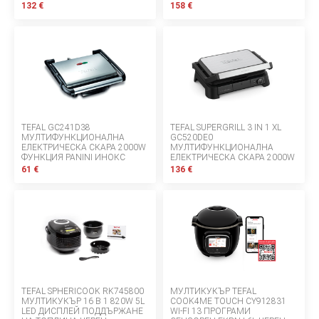
СРЕБРИСТ/ЧЕРЕН
SEARING BOOST
132 €
158 €
TEFAL GC241D38
TEFAL SUPERGRILL 3 IN 1 XL
МУЛТИФУНКЦИОНАЛНА
GC520DE0
ЕЛЕКТРИЧЕСКА СКАРА 2000W
МУЛТИФУНКЦИОНАЛНА
ФУНКЦИЯ PANINI ИНОКС
ЕЛЕКТРИЧЕСКА СКАРА 2000W
61 €
136 €
TEFAL SPHERICOOK RK745800
МУЛТИКУКЪР TEFAL
МУЛТИКУКЪР 16 В 1 820W 5L
COOK4ME TOUCH CY912831
LED ДИСПЛЕЙ ПОДДЪРЖАНЕ
WI-FI 13 ПРОГРАМИ