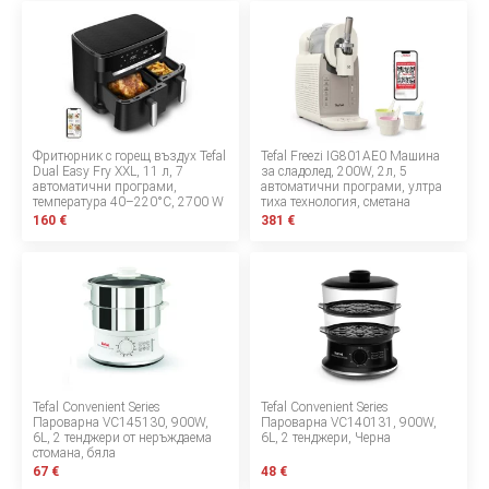
БЕБЕТА МАРСПУЛАЛИ
ДЕТСКИ МАНИВЕЛИ
ДЕТСКИ СУИНГЕР
Фритюрник с горещ въздух Tefal
Tefal Freezi IG801AE0 Машина
Dual Easy Fry XXL, 11 л, 7
за сладолед, 200W, 2л, 5
МОНИТОРИ ЗА БЕБЕТА
автоматични програми,
автоматични програми, ултра
температура 40–220°C, 2700 W
тиха технология, сметана
160 €
ХРАНЕНЕ И РАЗНООБРАЗЯВАНЕ
381 €
КЪЩА И ПОЧИСТВАНЕ
ЛИЧНА ГРИЖА
БАНЯ И ТОАЛЕТНА
Tefal Convenient Series
Tefal Convenient Series
Пароварна VC145130, 900W,
Пароварна VC140131, 900W,
6L, 2 тенджери от неръждаема
6L, 2 тенджери, Черна
стомана, бяла
Информация за компанията
67 €
48 €