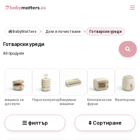
BabyMatters
Дом и почистване
Готварски уреди
МАРКИ
Готварски уреди
БЕБЕШКИ КОЛИЧКИ
84 продукти
СЕДЛАЧКА ЗА КОЛА
КОРИ ЗА АВТОМОБИЛИ
РАЗХОДКА
машина за
Парогенератори
Вакуумни
Електрически
Фритюрник
десерти
машини
фурни
ДЕТСКА СТАЯ
филтър
Сортиране
ИГРАЧКИ