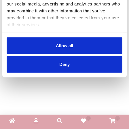
our social media, advertising and analytics partners who
БЕБЕТА МАРСПУЛАЛИ
may combine it with other information that you’ve
provided to them or that they’ve collected from your use
ДЕТСКИ МАНИВЕЛИ
of their services.
ДЕТСКИ СУИНГЕР
Allow all
МОНИТОРИ ЗА БЕБЕТА
ХРАНЕНЕ И РАЗНООБРАЗЯВАНЕ
Deny
КЪЩА И ПОЧИСТВАНЕ
ЛИЧНА ГРИЖА
БАНЯ И ТОАЛЕТНА
Информация за компанията