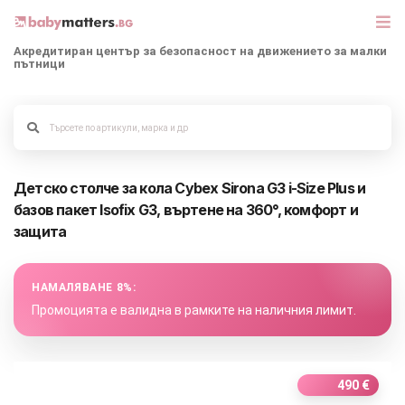
Акредитиран център за безопасност на движението за малки
пътници
МАРКИ
Alege culoarea cadrului
БЕБЕШКИ КОЛИЧКИ
Детско столче за кола Cybex Sirona G3 i-Size Plus и
СЕДЛАЧКА ЗА КОЛА
базов пакет Isofix G3, въртене на 360°, комфорт и
защита
КОРИ ЗА АВТОМОБИЛИ
РАЗХОДКА
НАМАЛЯВАНЕ 8%:
Промоцията е валидна в рамките на наличния лимит.
ДЕТСКА СТАЯ
ИГРАЧКИ
490 €