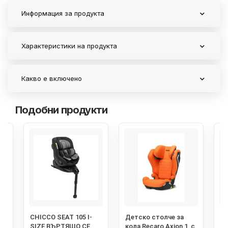
Информация за продукта
Характеристики на продукта
Какво е включено
Подобни продукти
‹
CHICCO SEAT 105 I-
Детско столче за
Де
SIZE ВЪРТЯЩО СЕ
кола Recaro Axion 1, с
ко