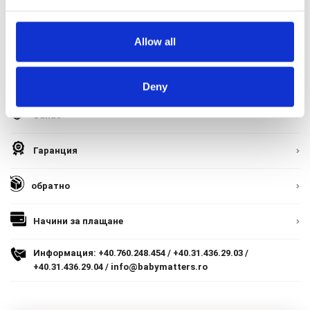
Начини за плащане
9.305 lei
Brand:
CYBEX
TVA inclus
Политика за доставка и връщане
Allow all
Код на продукта:
Форма за връщане
Adauga in cos
Доставка до България и Европейския съюз
Deny
Гаранция на продукта
Запас
ECC
Контакт
Гаранция
обратно
Copyright 2026 BabyMatters
Начини за плащане
Информация:
+40.760.248.454
/
+40.31.436.29.03
/
+40.31.436.29.04
/
info@babymatters.ro