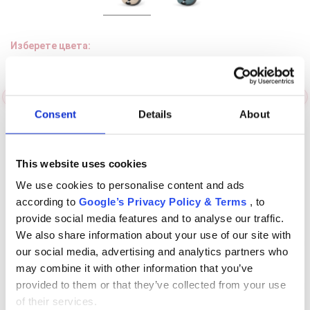
За нас
Изберете цвета:
БЛОГОВЕ
Правила за раздаване
Шоурум
Consent
Details
About
lue
Almond Beige
Moon Black
Stone Grey
St
Депозит
This website uses cookies
Въпроси и отговори
530 €
We use cookies to personalise content and ads
490 €
МАРКИ
according to
Google’s Privacy Policy & Terms
, to
С включен ДДС
provide social media features and to analyse our traffic.
Правила и условия
Chrome cu detalii negre
3246 lei
We also share information about your use of our site with
Куриерска доставка в България и Европейския
Добави в кошницата
our social media, advertising and analytics partners who
Политика за поверителност
съюз. Всички поръчки се изпращат от Румъния,
Подробности
may combine it with other information that you’ve
Verde cu detalii negre
5646 lei
директно до клиента.
Подробности
Добави в любими
Политика за бисквитки
provided to them or that they’ve collected from your use
of their services.