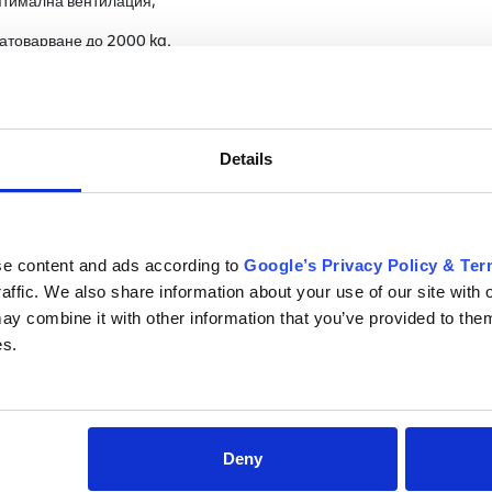
оптимална вентилация;
натоварване до 2000 kg.
за кола, бебешката количка или столчето за хранене, през който въз
игурява приятен комфорт през всеки сезон.
детето. Излишната телесна топлина се отвежда през структурата, о
Details
въздуха, протекторът създава усещане за приятна топлина, като т
работена от
80% органичен памук
– мека материя с малки отвори, 
ашата количка или столче ще се запази като нова за дълго време.
se content and ads according to
Google’s Privacy Policy & Te
тура и се препоръчва за всеки сезон:
raffic. We also share information about your use of our site with 
. Благодарение на 3D структурата, топлият въздух от тялото се отвеж
y combine it with other information that you’ve provided to them
 преминава през структурата, затопляйки седалката и осигурявайки 
es.
ето въпреки многократното пране и употреба; материалът е с гара
Deny