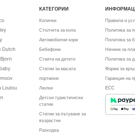
КАТЕГОРИИ
ИНФОРМАЦ
co
Колички
Правила и ус
ley
Столчета за кола
Политика за 
y
Автомобилни кори
Политика за б
le Dutch
Бебефони
Начини за пл
Bjorn
Стаята на детето
Политика за д
baby
Статии за масата
Форма за връ
ymoov
портмоне
Гаранция на п
a Loulou
Люлки
ECC
on
Детски туристически
статии
Статии за пътуване за
възрастни
Разходка