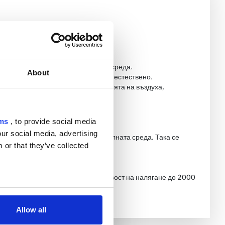
духът циркулира свободно.
сигурявайки приятна и комфортна среда.
About
елесната температура се регулира естествено.
които не възпрепятстват циркулацията на въздуха,
rms
, to provide social media
our social media, advertising
да и се доставя свеж въздух от околната среда. Така се
 or that they’ve collected
необходимия комфорт на детето.
нтирана от производителя устойчивост на налягане до 2000
Allow all