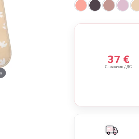
37 €
С включен ДДС
m