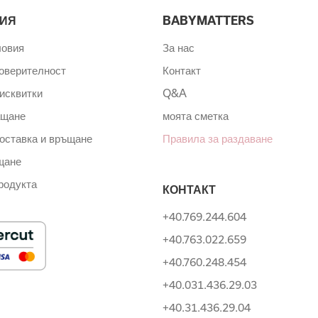
ИЯ
BABYMATTERS
ловия
За нас
поверителност
Контакт
исквитки
Q&A
ащане
моята сметка
оставка и връщане
Правила за раздаване
щане
родукта
КОНТАКТ
+40.769.244.604
+40.763.022.659
+40.760.248.454
+40.031.436.29.03
+40.31.436.29.04