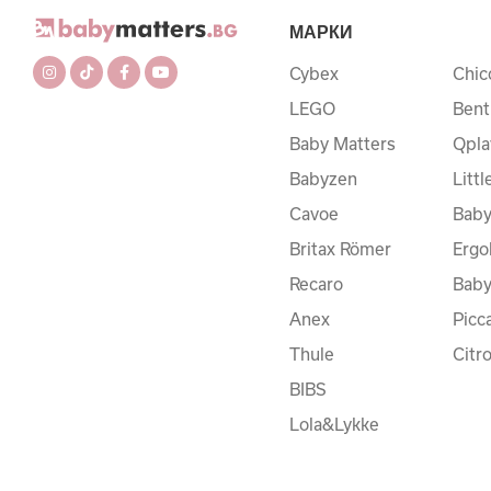
МАРКИ
Cybex
Chic
LEGO
Bent
Baby Matters
Qpla
Babyzen
Litt
Cavoe
Baby
Britax Römer
Ergo
Recaro
Bab
Anex
Picc
Thule
Citr
BIBS
Lola&Lykke