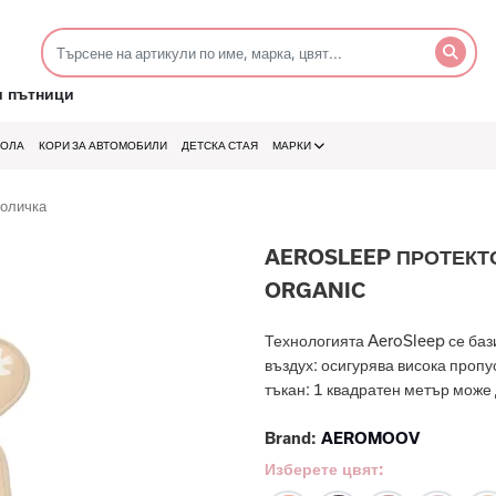
и пътници
КОЛА
КОРИ ЗА АВТОМОБИЛИ
ДЕТСКА СТАЯ
МАРКИ
количка
AEROSLEEP ПРОТЕКТ
ORGANIC
Технологията AeroSleep се баз
въздух: осигурява висока проп
тъкан: 1 квадратен метър може 
Brand:
AEROMOOV
Изберете цвят: