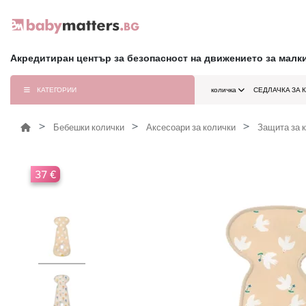
Акредитиран център за безопасност на движението за малк
КАТЕГОРИИ
количка
СЕДЛАЧКА ЗА 
Бебешки колички
Аксесоари за колички
Защита за 
37 €