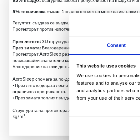
95% въздух
: осигурява висока пропускливост на въздуха и 
5% техническа тъкан
: 1 квадратен метър може да издържи 
Резултат: създава се въздушен слой между тялото и столчето 
Протекторът против изпотяване AeroSleep е универсален и ос
През лятото:
3D структурата предотвратява изпотяването на 
Consent
През зимата:
Благодарение на непрекъснатата циркулация на 
Протекторът AeroSleep разполага с контактна повърхност, из
повишавайки значително комфорта.
This website uses cookies
Благодарение на тази допълнителна защита, тапицерията на в
We use cookies to personali
AeroSleep спомага за по-добър контрол на телесната темпера
features and to analyse our t
• През лятото децата лесно загряват в столчето или количката
and analytics partners who ma
ограничава прегряването.
• През зимата топлият въздух от купето на автомобила бързо
from your use of their servic
Структурата на протектора AeroSleep не се деформира с врем
kg/m².