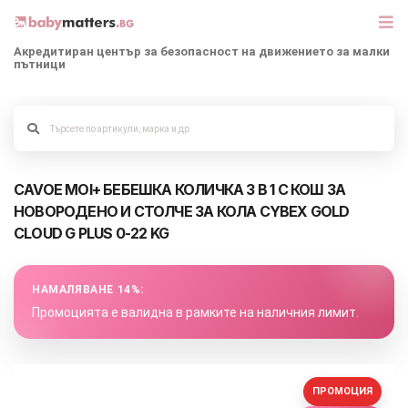
Акредитиран център за безопасност на движението за малки
пътници
МАРКИ
БЕБЕШКИ КОЛИЧКИ
Alege culoarea cadrului
CAVOE MOI+ БЕБЕШКА КОЛИЧКА 3 В 1 С КОШ ЗА
СЕДЛАЧКА ЗА КОЛА
НОВОРОДЕНО И СТОЛЧЕ ЗА КОЛА CYBEX GOLD
CLOUD G PLUS 0-22 KG
КОРИ ЗА АВТОМОБИЛИ
РАЗХОДКА
НАМАЛЯВАНЕ 14%:
Промоцията е валидна в рамките на наличния лимит.
ДЕТСКА СТАЯ
ИГРАЧКИ
ПРОМОЦИЯ