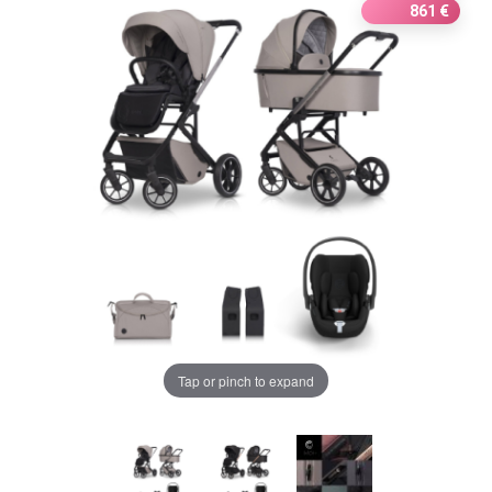
861 €
БЕБЕТА МАРСПУЛАЛИ
ДЕТСКИ МАНИВЕЛИ
ДЕТСКИ СУИНГЕР
МОНИТОРИ ЗА БЕБЕТА
Chrome cu detalii negre
3246 lei
ХРАНЕНЕ И РАЗНООБРАЗЯВАНЕ
Verde cu detalii negre
5646 lei
КЪЩА И ПОЧИСТВАНЕ
ЛИЧНА ГРИЖА
Alege culoarea cadrului
Tap or pinch to expand
БАНЯ И ТОАЛЕТНА
Информация за компанията