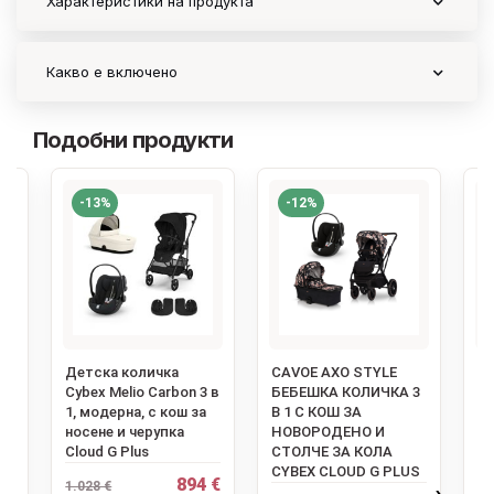
Характеристики на продукта
Какво е включено
Подобни продукти
-13%
-12%
‹
Детска количка
CAVOE AXO STYLE
Ca
в
Cybex Melio Carbon 3 в
БЕБЕШКА КОЛИЧКА 3
ко
1, модерна, с кош за
В 1 С КОШ ЗА
но
носене и черупка
НОВОРОДЕНО И
ко
Cloud G Plus
СТОЛЧЕ ЗА КОЛА
Si
CYBEX CLOUD G PLUS
894 €
1.028 €
1.