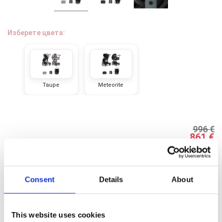
За нас
Изберете цвета:
БЛОГОВЕ
Правила за раздаване
Шоурум
Taupe
Meteorite
Депозит
Въпроси и отговори
996 €
861 €
МАРКИ
С включен ДДС
Правила и условия
Добави в кошницата
Chrome cu detalii negre
3246 lei
Consent
Details
About
Политика за поверителност
Добави в любими
Политика за бисквитки
Verde cu detalii negre
5646 lei
This website uses cookies