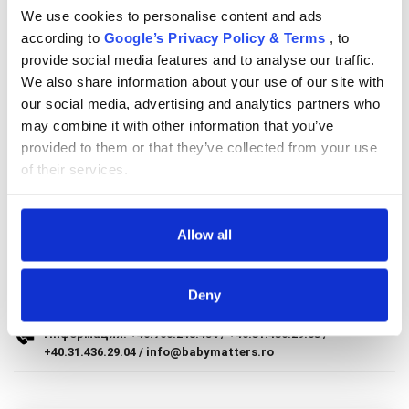
Начини за плащане
We use cookies to personalise content and ads
Brand:
ПЕЩЕРА
9.305 lei
according to
Google’s Privacy Policy & Terms
, to
Политика за доставка и връщане
provide social media features and to analyse our traffic.
TVA inclus
Код на продукта:
We also share information about your use of our site with
Форма за връщане
Куриерска доставка в България и Европейския
our social media, advertising and analytics partners who
Adauga in cos
Доставка до България и Европейския съюз
съюз. Всички поръчки се изпращат от Румъния,
Подробности
Гаранция на продукта
may combine it with other information that you’ve
директно до клиента.
Подробности
provided to them or that they’ve collected from your use
Запас
ECC
of their services.
Контакт
Гаранция
Allow all
обратно
Copyright 2026 BabyMatters
Начини за плащане
Deny
Информация:
+40.760.248.454
/
+40.31.436.29.03
/
+40.31.436.29.04
/
info@babymatters.ro