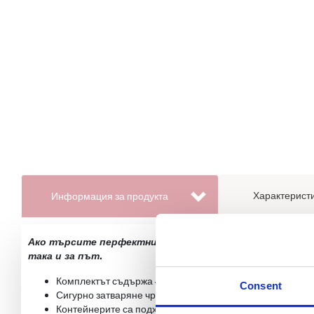
Характеристи
Информация за продукта
Ако търсите перфектните контейнери за съхранение н
така и за път.
Комплектът съдържа 4 контейнера с вместимост 120 ml
Consent
Сигурно затваряне чрез завинтване на капачката;
Контейнерите са подходящи за използване в микровълн