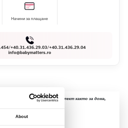
Начини за плащане
.454
/
+40.31.436.29.03
/
+40.31.436.29.04
info@babymatters.ro
ymoov създаде идеалния комплект както за дома,
About