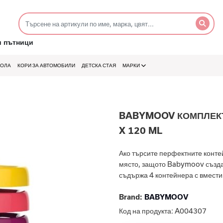
и пътници
КОЛА
КОРИ ЗА АВТОМОБИЛИ
ДЕТСКА СТАЯ
МАРКИ
BABYMOOV КОМПЛЕКТ
X 120 ML
Ако търсите перфектните конте
място, защото Babymoov създад
съдържа 4 контейнера с вместим
Brand:
BABYMOOV
Код на продукта:
A004307