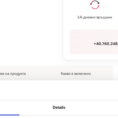
14-дневно връщане
+40.760.248
ки на продукта
Какво е включено
а бебешка храна, вие сте на правилното място, защото Bab
 всеки;
Details
ова фурна и съхранение във фризер;