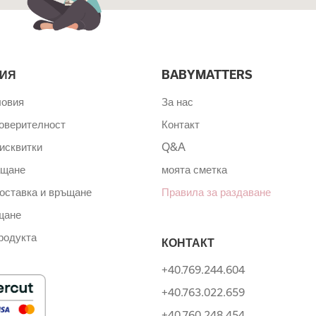
ИЯ
BABYMATTERS
ловия
За нас
поверителност
Контакт
исквитки
Q&A
ащане
моята сметка
оставка и връщане
Правила за раздаване
щане
родукта
КОНТАКТ
+40.769.244.604
+40.763.022.659
+40.760.248.454