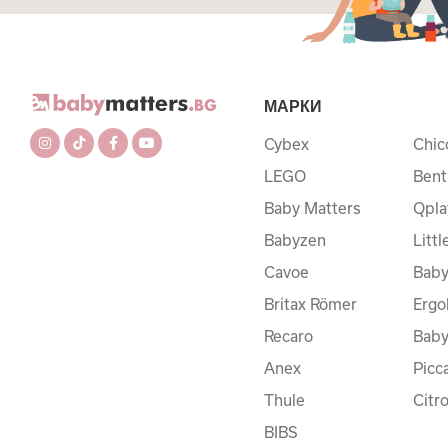
МАРКИ
Cybex
Chic
LEGO
Bent
Baby Matters
Qpla
Babyzen
Litt
Cavoe
Baby
Britax Römer
Ergo
Recaro
Bab
Anex
Picc
Thule
Citr
BIBS