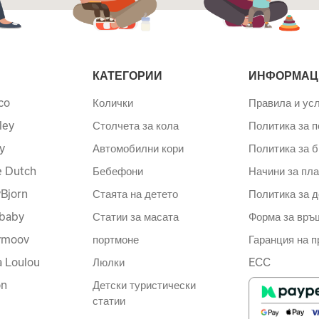
КАТЕГОРИИ
ИНФОРМАЦ
co
Колички
Правила и ус
ley
Столчета за кола
Политика за 
y
Автомобилни кори
Политика за б
le Dutch
Бебефони
Начини за пл
Bjorn
Стаята на детето
Политика за д
baby
Статии за масата
Форма за връ
ymoov
портмоне
Гаранция на п
a Loulou
Люлки
ECC
on
Детски туристически
статии