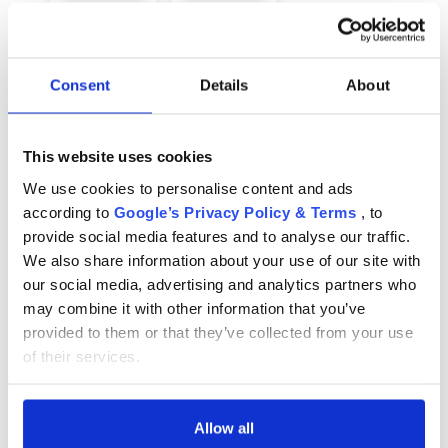
Frost
Shadow
За нас
БЛОГОВЕ
Consent
Details
About
29 €
Правила за раздаване
С включен ДДС
This website uses cookies
Шоурум
Добави в кошницата
We use cookies to personalise content and ads
Депозит
according to
Google’s Privacy Policy & Terms
, to
Добави в любими
provide social media features and to analyse our traffic.
Въпроси и отговори
We also share information about your use of our site with
Куриерска доставка в България и Европейския
our social media, advertising and analytics partners who
МАРКИ
съюз. Всички поръчки се изпращат от Румъния,
Подробности
may combine it with other information that you’ve
Brand:
ПЕЩЕРА
директно до клиента.
Подробности
Chrome cu detalii negre
3246 lei
Правила и условия
provided to them or that they’ve collected from your use
Код на продукта:T/CA/AXO/COMFORT/SH
of their services.
Политика за поверителност
Verde cu detalii negre
5646 lei
Доставка до България и Европейския съюз
Политика за бисквитки
Allow all
Запас