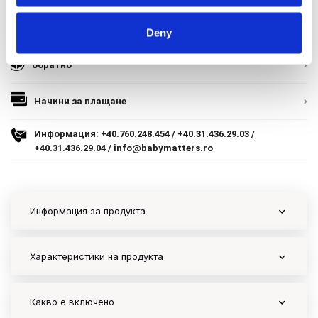
Начини за плащане
9.305 lei
TVA inclus
Гаранция
Deny
Политика за доставка и връщане
Adauga in cos
Форма за връщане
обратно
Гаранция на продукта
Начини за плащане
ECC
Информация:
+40.760.248.454
/
+40.31.436.29.03
/
+40.31.436.29.04
/
info@babymatters.ro
Контакт
Copyright 2026 BabyMatters
Информация за продукта
Характеристики на продукта
Какво е включено