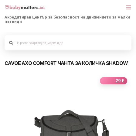
Акредитиран център за безопасност на движението за малки
пътници
МАРКИ
Alege culoarea cadrului
БЕБЕШКИ КОЛИЧКИ
CAVOE AXO COMFORT ЧАНТА ЗА КОЛИЧКА SHADOW
СЕДЛАЧКА ЗА КОЛА
КОРИ ЗА АВТОМОБИЛИ
29 €
РАЗХОДКА
ДЕТСКА СТАЯ
ИГРАЧКИ