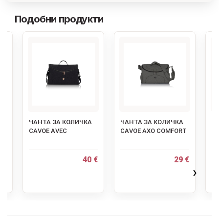
Подобни продукти
‹
ЗА
ЧАНТА ЗА КОЛИЧКА
ЧАНТА ЗА КОЛИЧКА
К
CAVOE AVEC
CAVOE AXO COMFORT
за
ча
ун
на
 €
40 €
29 €
›