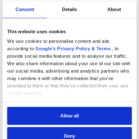
Consent
Details
About
За нас
БЛОГОВЕ
Този продукт е изчерпан!
This website uses cookies
Правила за раздаване
We use cookies to personalise content and ads
Добави в любими
according to
Google’s Privacy Policy & Terms
, to
Шоурум
provide social media features and to analyse our traffic.
Депозит
We also share information about your use of our site with
Куриерска доставка в България и Европейския
Brand:
BRITAX ROMER
our social media, advertising and analytics partners who
съюз. Всички поръчки се изпращат от Румъния,
Въпроси и отговори
Подробности
Код на продукта:2000038914
may combine it with other information that you’ve
директно до клиента.
Подробности
provided to them or that they’ve collected from your use
МАРКИ
Доставка до България и Европейския съюз
of their services.
Chrome cu detalii negre
3246 lei
Правила и условия
Запас
Политика за поверителност
Allow all
Verde cu detalii negre
5646 lei
Гаранция
Политика за бисквитки
Deny
обратно