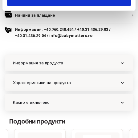
Начини за плащане
9.305 lei
TVA inclus
Политика за доставка и връщане
Начини за плащане
Adauga in cos
Форма за връщане
Информация:
+40.760.248.454
/
+40.31.436.29.03
/
+40.31.436.29.04
/
info@babymatters.ro
Гаранция на продукта
ECC
Информация за продукта
Контакт
Характеристики на продукта
Copyright 2026 BabyMatters
Какво е включено
Подобни продукти