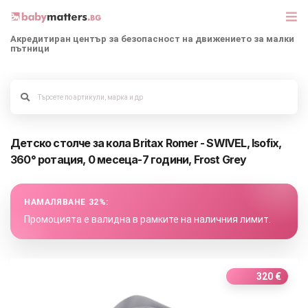
Акредитиран център за безопасност на движението за малки
пътници
МАРКИ
Alege culoarea cadrului
БЕБЕШКИ КОЛИЧКИ
Детско столче за кола Britax Romer - SWIVEL, Isofix,
СЕДЛАЧКА ЗА КОЛА
360° ротация, 0 месеца-7 години, Frost Grey
КОРИ ЗА АВТОМОБИЛИ
НАМАЛЯВАНЕ 32%:
РАЗХОДКА
Промоцията е валидна в рамките на наличния лимит.
ДЕТСКА СТАЯ
320 €
ИГРАЧКИ